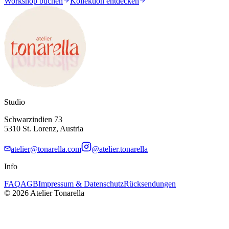
Workshop buchen
Kollektion entdecken
Studio
Schwarzindien 73
5310 St. Lorenz, Austria
atelier@tonarella.com
@atelier.tonarella
Info
FAQ
AGB
Impressum & Datenschutz
Rücksendungen
© 2026 Atelier Tonarella