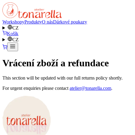
Workshopy
Produkty
O nás
Dárkové poukazy
CZ
Košík
CZ
Vrácení zboží a refundace
This section will be updated with our full returns policy shortly.
For urgent enquiries please contact
atelier@tonarella.com
.