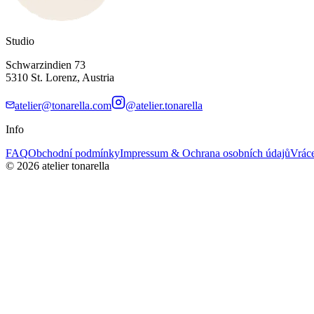
Studio
Schwarzindien 73
5310 St. Lorenz, Austria
atelier@tonarella.com
@atelier.tonarella
Info
FAQ
Obchodní podmínky
Impressum & Ochrana osobních údajů
Vráce
© 2026 atelier tonarella