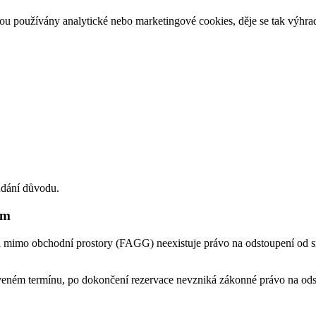
ou používány analytické nebo marketingové cookies, děje se tak výhra
udání důvodu.
em
a mimo obchodní prostory (FAGG) neexistuje právo na odstoupení od sm
noveném termínu, po dokončení rezervace nevzniká zákonné právo na od