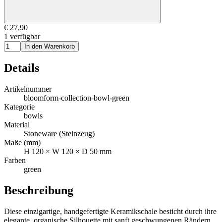
€ 27,90
1 verfügbar
In den Warenkorb
Details
Artikelnummer
bloomform-collection-bowl-green
Kategorie
bowls
Material
Stoneware (Steinzeug)
Maße (mm)
H
120
× W
120
× D
50
mm
Farben
green
Beschreibung
Diese einzigartige, handgefertigte Keramikschale besticht durch ihre
elegante, organische Silhouette mit sanft geschwungenen Rändern,