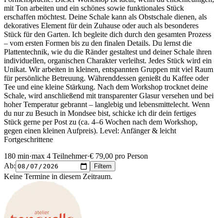
mit Ton arbeiten und ein schönes sowie funktionales Stück
erschaffen möchtest. Deine Schale kann als Obstschale dienen, als
dekoratives Element für dein Zuhause oder auch als besonderes
Stück für den Garten. Ich begleite dich durch den gesamten Prozess
– vom ersten Formen bis zu den finalen Details. Du lernst die
Plattentechnik, wie du die Ränder gestaltest und deiner Schale ihren
individuellen, organischen Charakter verleihst. Jedes Stück wird ein
Unikat. Wir arbeiten in kleinen, entspannten Gruppen mit viel Raum
für persönliche Betreuung. Währenddessen genießt du Kaffee oder
Tee und eine kleine Stärkung. Nach dem Workshop trocknet deine
Schale, wird anschließend mit transparenter Glasur versehen und bei
hoher Temperatur gebrannt – langlebig und lebensmittelecht. Wenn
du nur zu Besuch in Mondsee bist, schicke ich dir dein fertiges
Stück gerne per Post zu (ca. 4–6 Wochen nach dem Workshop,
gegen einen kleinen Aufpreis). Level: Anfänger & leicht
Fortgeschrittene
180
min
·
max 4 Teilnehmer
·
€ 79,00
pro Person
Ab
:
Filtern
Keine Termine in diesem Zeitraum.