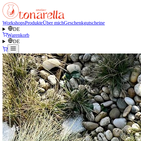
Workshops
Produkte
Über mich
Geschenkgutscheine
DE
Warenkorb
DE